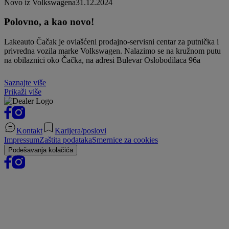
Novo iz Volkswagena
31.12.2024
Polovno, a kao novo!
Lakeauto Čačak je ovlašćeni prodajno-servisni centar za putnička i
privredna vozila marke Volkswagen. Nalazimo se na kružnom putu
na obilaznici oko Čačka, na adresi Bulevar Oslobodilaca 96a
Saznajte više
Prikaži više
Kontakt
Karijera/poslovi
Impressum
Zaštita podataka
Smernice za cookies
Podešavanja kolačića