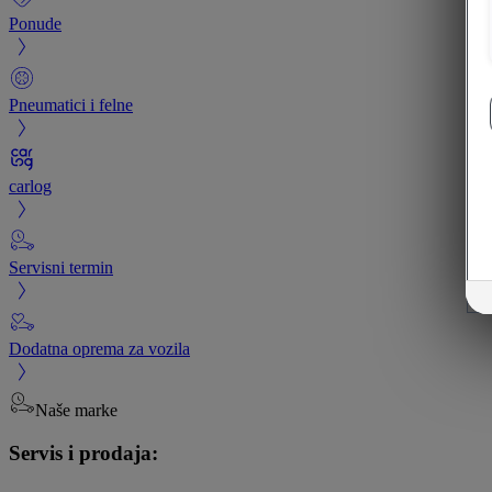
Ponude
Pneumatici i felne
carlog
Servisni termin
Dodatna oprema za vozila
Naše marke
Servis i prodaja: